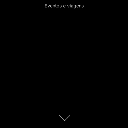
Eventos e viagens
Role
para