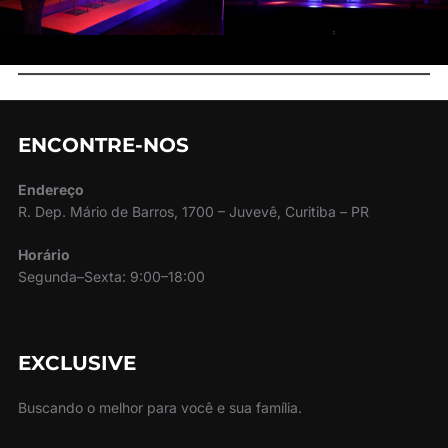
ENCONTRE-NOS
Endereço
R. Dep. Mário de Barros, 1700 – Juvevê, Curitiba – PR
Horário
Segunda–Sexta: 9:00–18:00
EXCLUSIVE
Buscando o melhor para você e sua família.