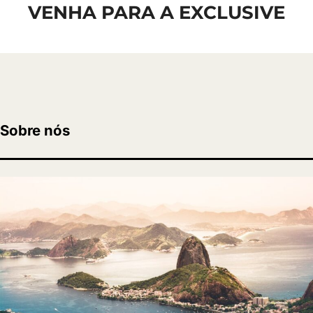
VENHA PARA A EXCLUSIVE
baixo
até
o
conteúdo
Sobre nós